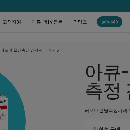
공식몰
고객지원
아큐-첵 iN 등록
퀵링크
 퍼포마 혈당측정 검사지 패키지 3
아큐-
측정 
퍼포마 혈당측정기에 
일회성 구매