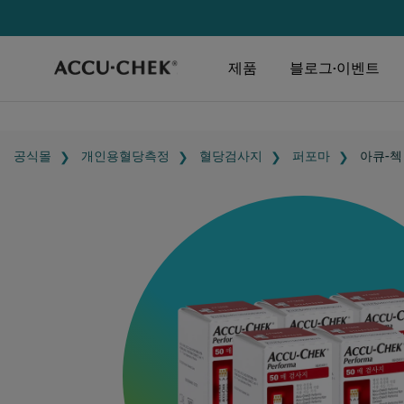
제품
블로그·이벤트
공식몰
개인용혈당측정
혈당검사지
퍼포마
아큐-첵