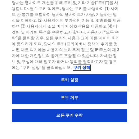
당사는 웹사이트 개선을 위해 쿠키 및 기타 기술(“쿠키”)을 사
용합니다. 필수 쿠키 외에도, 당사는 쿠키를 사용하여 (1) 사이
트 간 통계를 포함하여 당사의 웹사이트가 사용, 기능하는 방
식을 이해하고 (2) 사용자에게 부가적인 기능 및 맞춤화를 제공
하며 (3) 사용자에게 소셜 미디어 상호작용을 제공하고 (4) 타
겟팅 및 마케팅 목적을 수행하고자 합니다. 사용자가 “모두 수
락”을 클릭할 경우, 모든 쿠키의 사용과 그에 따른 데이터 처리
에 동의하게 되며, 당사의 쿠키/프라이버시 정책에 추가로 명
시된 대로 여기에는 사용자의 브라우저 정보 및 IP 주소와 제 3
자에 대한 개인정보의 공개도 포함될 수 있습니다. 자세한 정
대한민국
보 및 구성에 대해 알고자 하거나 동의를 철회하고자 할 경우
에는 “쿠키 설정”을 클릭하십시오.
쿠키 정책
이 웹 사이트에는 다양한 사용자를 대상으로 하는 제품에 대한 정보가 포함되어 있
쿠키 설정
으며, 해당 국가에서는 제품 상세 정보 또는 달리 액세스할 수 없거나 유효한 정보
를 포함할 수 있습니다. 당사는 귀하의 원산지국에서 유효한 법적 절차, 규정, 등록
또는 사용을 준수하지 않을 수 있는 그러한 정보에 액세스한 것에 대해 어떠한 책
모두 거부
임도 지지 않습니다.
© 2023 Roche Diabetes Care Limited. All rights reserved.
모든 쿠키 수락