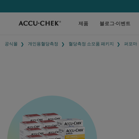
제품
블로그·이벤트
공식몰
개인용혈당측정
혈당측정 소모품 패키지
퍼포마