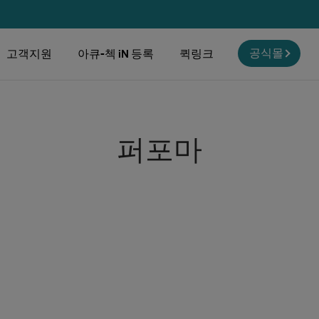
공식몰
고객지원
아큐-첵 iN 등록
퀵링크
퍼포마